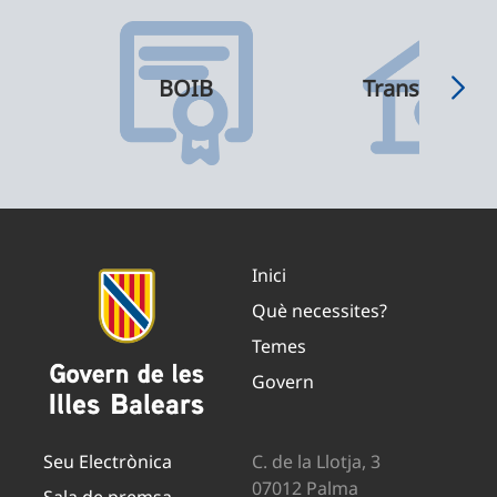
BOIB
Transparènci
Inici
Què necessites?
Temes
Govern
Seu Electrònica
C. de la Llotja, 3
07012 Palma