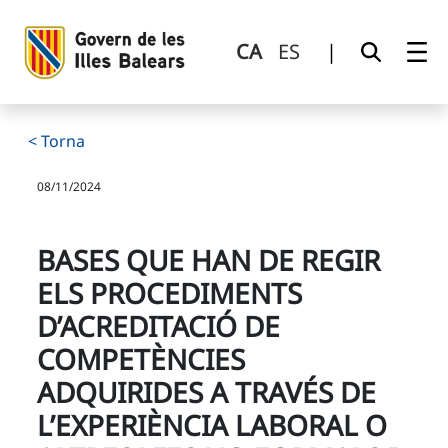
Bases que han de regir els procediments d’acreditació de co
Salta al contingut principal
CA
ES
|
< Torna
08/11/2024
BASES QUE HAN DE REGIR
ELS PROCEDIMENTS
D’ACREDITACIÓ DE
COMPETÈNCIES
ADQUIRIDES A TRAVÉS DE
L’EXPERIÈNCIA LABORAL O