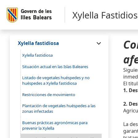
Xylella Fastidio
Co
Xylella fastidiosa
af
Xylella fastidiosa
Situación actual en las Islas Baleares
Siguie
inmedi
Listado de vegetales huéspedes y no
El tit
huéspedes a Xylella fastidiosa
1. De
Restricciones de movimiento
2. De
Plantación de vegetales huéspedes a las
Agricu
zonas infectadas
Buenas prácticas agronómicas para
La des
prevenir la Xylella
garant
tratam