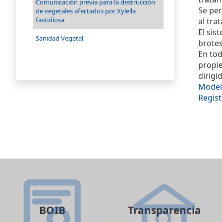
Comunicación previa para la destrucción
Se per
de vegetales afectados por Xylella
fastidiosa
al tra
El sis
Sanidad Vegetal
brotes
En tod
propie
dirigi
Model
Regist
BOIB
Transparencia