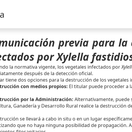
sa
municación previa para la 
ectados por Xylella fastidio
ndo la normativa vigente, los vegetales infectados por
Xylel
atamente después de la detección oficial.
ular tiene dos opciones para la destrucción de los vegetales 
strucción con medios propios:
El titular puede proceder a 
strucción por la Administración:
Alternativamente, puede so
ltura, Ganadería y Desarrollo Rural realice la destrucción d
trucción se llevará a cabo in situ o en un lugar específica
izando que no haya ninguna posibilidad de propagación. A
ientos fitosanitarios.