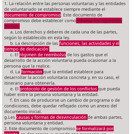
1. La relación entre las personas voluntarias y las entidades
de voluntariado se establece siempre mediante el
documento de compromiso
. Este documento de
compromiso debe establecer como
mínimo los siguientes
puntos:
a. Los derechos y deberes de cada una de las partes,
según lo establecido en esta ley.
b. La descripción de las
funciones, las actividades y el
tiempo de dedicación
.
c. El
régimen de reembolso
de los gastos que el
desarrollo de la acción voluntaria pueda ocasionar a la
persona que la realice.
d. La
formación
que la entidad establece para
desarrollar la acción voluntaria concreta y, en su caso, el
itinerario para obtenerla.
e. El
protocolo de gestión de los conflictos
que pueda
haber entre la persona voluntaria y la entidad.
f. En caso de producirse un cambio de programa o de
condiciones, debe quedar reflejado como un anexo del
documento inicial.
g.Les
causas y formas de desvinculación
de ambas partes,
persona voluntaria y entidad.
2. Este documento de compromiso
se formalizará por