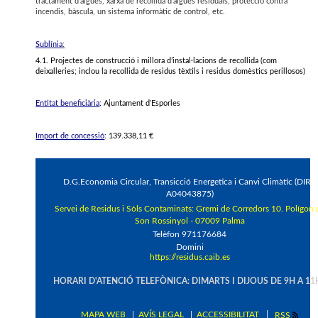
tractament d’aigües, xarxa de recollida d’aigües residuals, protecció contra
incendis, bàscula, un sistema informàtic de control, etc.
Sublínia
:
4.1. Projectes de construcció i millora d’instal·lacions de recollida (com
deixalleries; inclou la recollida de residus tèxtils i residus domèstics perillosos)
Entitat beneficiària
:
Ajuntament d’Esporles
Import de concessió
:
139.338,11 €
D.G.Economia Circular, Transicció Energetica i Canvi Climàtic (DIR3
A04043875)
Servei de Residus i Sòls Contaminats
: Gremi de Corredors 10. Polígon 
Son Rossinyol - 07009 Palma
Telèfon 971176684
Domini
https://residus.caib.es
HORARI D'ATENCIÓ TELEFÒNICA: DIMARTS I DIJOUS DE 9H A 11
MAPA WEB
AVÍS LEGAL
ACCESSIBILITAT
RSS