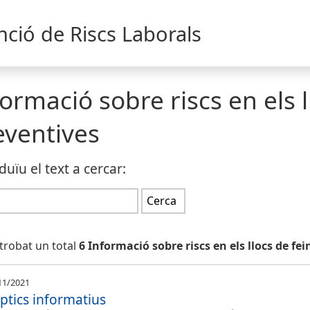
nció de Riscs Laborals
formació sobre riscs en els 
eventives
duïu el text a cercar:
trobat un total
6 Informació sobre riscs en els llocs de fe
11/2021
íptics informatius