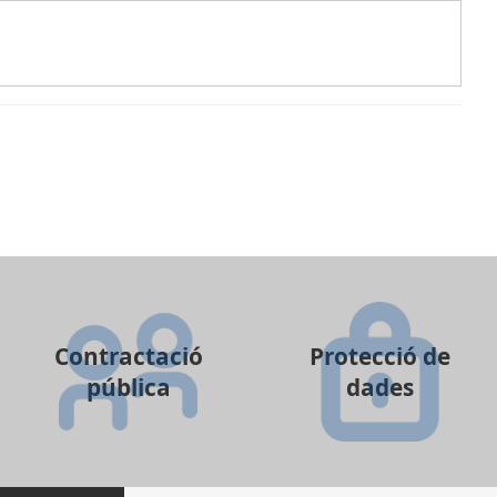
Contractació
Protecció de
pública
dades