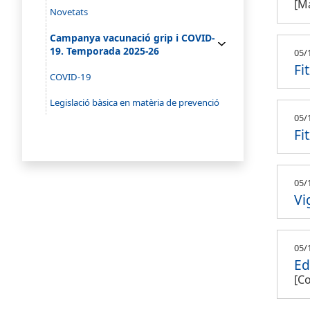
[Ma
Novetats
Campanya vacunació grip i COVID-
19. Temporada 2025-26
05/
Fi
COVID-19
Legislació bàsica en matèria de prevenció
05/
Fi
05/
Vi
05/
Ed
[Co