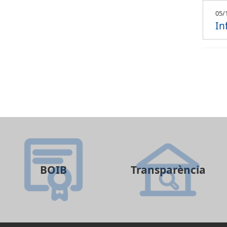
05/
In
BOIB
Transparència