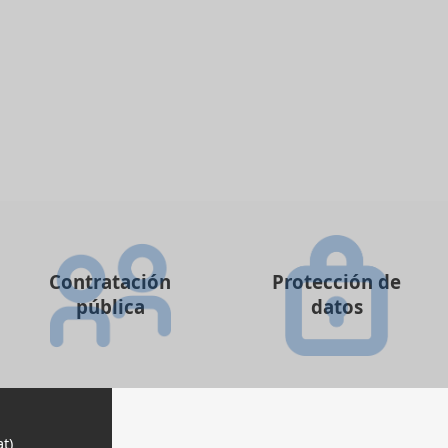
Contratación
Protección de
pública
datos
at)