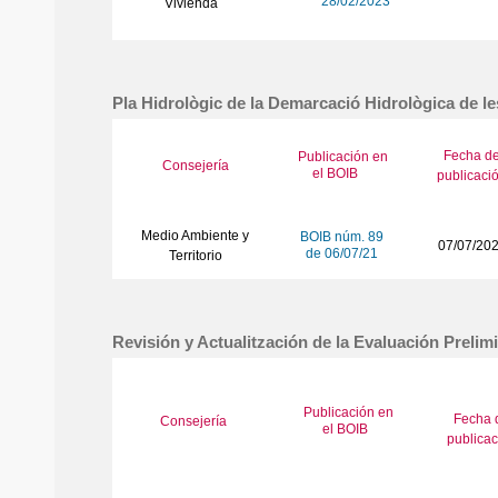
28/02/2023
Vivienda
Pla Hidrològic de la Demarcació Hidrològica de les
Fecha d
Publicación en
Consejería
el BOIB
publicaci
Medio Ambiente y
BOIB núm. 89
07/07/20
de 06/07/21
Territorio
Revisión y Actualitzación de la Evaluación Prelim
Publicación en
Fecha 
Consejería
el BOIB
publicac