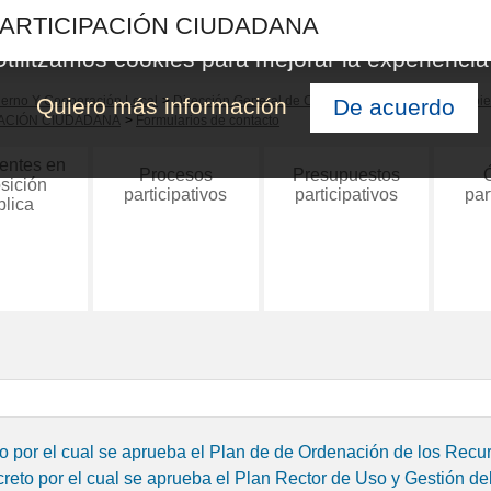
PARTICIPACIÓN CIUDADANA
Utilitzamos cookies para mejorar la experiencia
Quiero más información
bierno Y Cooperación Local
>
Dirección General de Comunicación Y Gobierno Abie
De acuerdo
PACIÓN CIUDADANA
>
Formularios de contacto
entes en
Procesos
Presupuestos
sición
participativos
participativos
par
blica
o por el cual se aprueba el Plan de de Ordenación de los Recur
reto por el cual se aprueba el Plan Rector de Uso y Gestión d