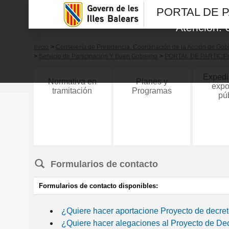
PORTAL DE 
Atención. 
Inicio
>
Consejería de Presidencia, Coordinación de la Acción de Go
>
Servicio de Participación Y Buen Gobierno
>
PORTAL DE PARTICI
Expedi
Normativa en
Planes y
expo
tramitación
Programas
pú
Formularios de contacto
Formularios de contacto disponibles:
¿Quiere hacer aportacione Proyecto de decret
¿Quiere hacer alegaciones al Proyecto de Dec