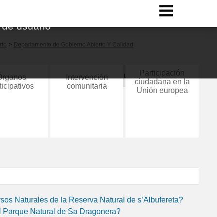
 de usuario
rto
>
Departamento de Gobierno Abierto Y Calidad
Participación
Órganos
Intervención
ciudadana en la
ticipativos
comunitaria
Unión europea
sos Naturales de la Reserva Natural de s’Albufereta?
el Parque Natural de Sa Dragonera?