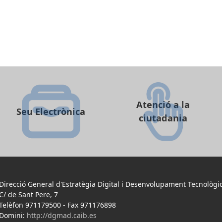
Atenció a la
Seu Electrònica
ciutadania
Direcció General d'Estratègia Digital i Desenvolupament Tecnològi
C/ de Sant Pere, 7
Telèfon 971179500
-
Fax 971176898
Domini:
http://dgmad.caib.es