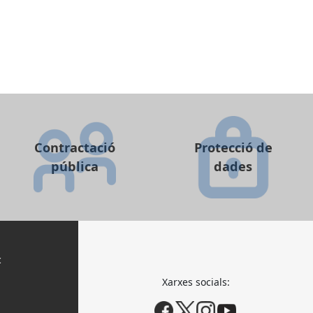
Contractació
Protecció de
pública
dades
c
Xarxes socials: