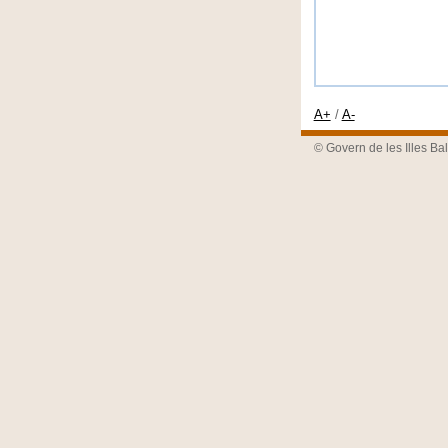
A+
/
A-
© Govern de les Illes Ba