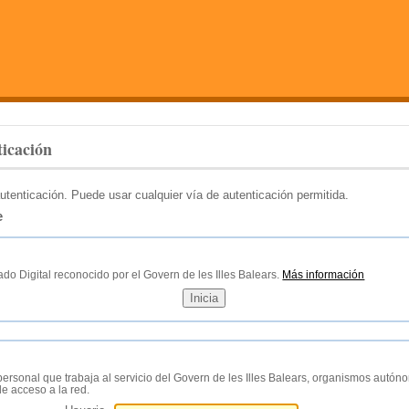
icación
utenticación. Puede usar cualquier vía de autenticación permitida.
e
ado Digital reconocido por el Govern de les Illes Balears.
Más información
a
personal que trabaja al servicio del Govern de les Illes Balears, organismos autó
e acceso a la red.