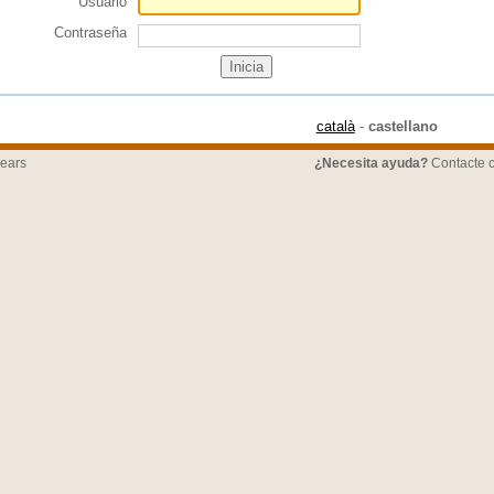
Usuario
Contraseña
català
-
castellano
lears
¿Necesita ayuda?
Contacte 