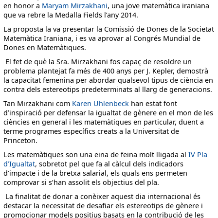
en honor a
Maryam Mirzakhani
, una jove matemàtica iraniana
que va rebre la Medalla Fields l’any 2014.
La proposta la va presentar la Comissió de Dones de la Societat
Matemàtica Iraniana, i es va aprovar al Congrés Mundial de
Dones en Matemàtiques.
El fet de què la Sra. Mirzakhani fos capaç de resoldre un
problema plantejat fa més de 400 anys per J. Kepler, demostrà
la capacitat femenina per abordar qualsevol tipus de ciència en
contra dels estereotips predeterminats al llarg de generacions.
Tan Mirzakhani com
Karen Uhlenbeck
han estat font
d’inspiració per defensar la igualtat de gènere en el mon de les
ciències en general i les matemàtiques en particular, duent a
terme programes específics creats a la Universitat de
Princeton.
Les matemàtiques son una eina de feina molt lligada al
IV Pla
d’Igualtat
, sobretot pel que fa al càlcul dels indicadors
d’impacte i de la bretxa salarial, els quals ens permeten
comprovar si s’han assolit els objectius del pla.
La finalitat de donar a conèixer aquest dia internacional és
destacar la necessitat de desafiar els estereotips de gènere i
promocionar models positius basats en la contribució de les