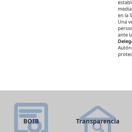
establ
median
en la 
Una ve
person
ante l
Deleg
Autóno
prote
BOIB
Transparencia