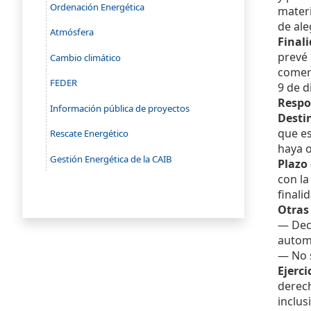
Ordenación Energética
materi
de ale
Atmósfera
Final
prevé 
Cambio climático
comerc
FEDER
9 de d
Respo
Información pública de proyectos
Desti
que es
Rescate Energético
haya o
Gestión Energética de la CAIB
Plazo
con la
finali
Otras
— Deci
autom
— No s
Ejerc
derech
inclus