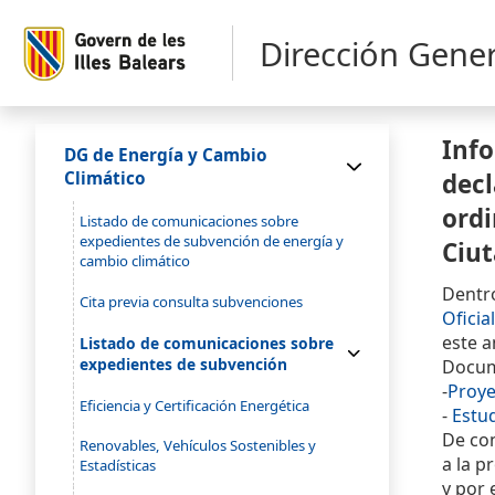
Dirección Gener
Info
DG de Energía y Cambio
decl
Climático
ordi
Listado de comunicaciones sobre
expedientes de subvención de energía y
Ciut
cambio climático
Dentro
Cita previa consulta subvenciones
Oficial
este a
Listado de comunicaciones sobre
expedientes de subvención
Docum
-
Proye
Eficiencia y Certificación Energética
-
Estu
De con
Renovables, Vehículos Sostenibles y
a la p
Estadísticas
y por 