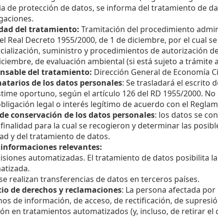
a de protección de datos, se informa del tratamiento de dat
gaciones.
idad del tratamiento:
Tramitación del procedimiento admini
el Real Decreto 1955/2000, de 1 de diciembre, por el cual se
ialización, suministro y procedimientos de autorización de 
iciembre, de evaluación ambiental (si está sujeto a trámite 
nsable del tratamiento:
Dirección General de Economía Cir
natarios de los datos personales
: Se trasladará el escrit
time oportuno, según el artículo 126 del RD 1955/2000. No 
bligación legal o interés legítimo de acuerdo con el Regla
 de conservación de los datos personales
: los datos se c
 finalidad para la cual se recogieron y determinar las posi
dad y del tratamiento de datos.
 informaciones relevantes:
siones automatizadas. El tratamiento de datos posibilita l
atizada.
e realizan transferencias de datos en terceros países.
icio de derechos y reclamaciones
: La persona afectada por
os de información, de acceso, de rectificación, de supresión
ión en tratamientos automatizados (y, incluso, de retirar el