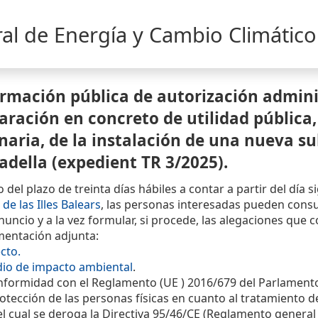
al de Energía y Cambio Climático
rmación pública de autorización adminis
aración en concreto de utilidad pública
naria, de la instalación de una nueva s
adella (expedient TR 3/2025).
 del plazo de treinta días hábiles a contar a partir del día 
 de las Illes Balears
, las personas interesadas pueden consul
nuncio y a la vez formular, si procede, las alegaciones que
entación adjunta:
cto.
dio de impacto ambiental
.
formidad con el Reglamento (UE ) 2016/679 del Parlamento E
rotección de las personas físicas en cuanto al tratamiento de
el cual se deroga la Directiva 95/46/CE (Reglamento general 