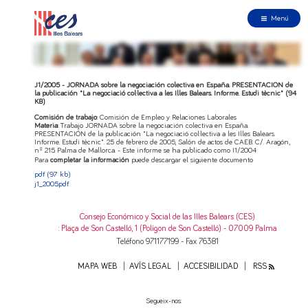
Menú
J1/2005 - JORNADA sobre la negociación colectiva en España. PRESENTACIÓN de
la publicación "La negociació col·lectiva a les Illes Balears. Informe. Estudi tècnic" (94
KB)
Comisión de trabajo
: Comisión de Empleo y Relaciones Laborales
Materia
: Trabajo JORNADA sobre la negociación colectiva en España.
PRESENTACIÓN de la publicación "La negociació col·lectiva a les Illes Balears.
Informe. Estudi tècnic". 25 de febrero de 2005, Salón de actos de CAEB. C/. Aragón,
nº 215. Palma de Mallorca. - Este informe se ha publicado como I1/2004
Para
completar la información
puede descargar el siguiente documento
pdf
(97 kb)
j1_2005.pdf
Consejo Económico y Social de las Illes Balears (CES)
: Plaça de Son Castelló, 1 (Polígon de Son Castelló) - 07009 Palma
Teléfono 971177199 - Fax 76381
MAPA WEB
AVÍS LEGAL
ACCESIBILIDAD
RSS
Segueix-nos: