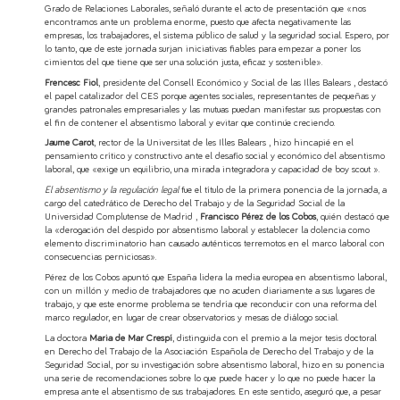
Grado de Relaciones Laborales, señaló durante el acto de presentación que «nos
encontramos ante un problema enorme, puesto que afecta negativamente las
empresas, los trabajadores, el sistema público de salud y la seguridad social. Espero, por
lo tanto, que de este jornada surjan iniciativas fiables para empezar a poner los
cimientos del que tiene que ser una solución justa, eficaz y sostenible».
Frencesc Fiol
, presidente del Consell Económico y Social de las Illes Balears , destacó
el papel catalizador del CES porque agentes sociales, representantes de pequeñas y
grandes patronales empresariales y las mutuas puedan manifestar sus propuestas con
el fin de contener el absentismo laboral y evitar que continúe creciendo.
Jaume Carot
, rector de la Universitat de les Illes Balears , hizo hincapié en el
pensamiento crítico y constructivo ante el desafío social y económico del absentismo
laboral, que «exige un equilibrio, una mirada integradora y capacidad de boy scout ».
El absentismo y la regulación legal
fue el título de la primera ponencia de la jornada, a
cargo del catedrático de Derecho del Trabajo y de la Seguridad Social de la
Universidad Complutense de Madrid ,
Francisco Pérez de los Cobos
, quién destacó que
la «derogación del despido por absentismo laboral y establecer la dolencia como
elemento discriminatorio han causado auténticos terremotos en el marco laboral con
consecuencias perniciosas».
Pérez de los Cobos apuntó que España lidera la media europea en absentismo laboral,
con un millón y medio de trabajadores que no acuden diariamente a sus lugares de
trabajo, y que este enorme problema se tendría que reconducir con una reforma del
marco regulador, en lugar de crear observatorios y mesas de diálogo social.
La doctora
Maria de Mar Crespí
, distinguida con el premio a la mejor tesis doctoral
en Derecho del Trabajo de la Asociación Española de Derecho del Trabajo y de la
Seguridad Social, por su investigación sobre absentismo laboral, hizo en su ponencia
una serie de recomendaciones sobre lo que puede hacer y lo que no puede hacer la
empresa ante el absentismo de sus trabajadores. En este sentido, aseguró que, a pesar