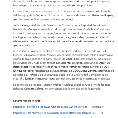
de que «la legislación coloca el empresario y el trabajador en una posición pasiva,
hay margen para adoptar protocolos con un enfoque más práctico».
La ronda de ponencias concluyó con la intervención de la catedrática de Derecho
del Trabajo y de la Seguridad Social de la Universitat de València ,
Remedios Roqueta
,
que disertó sobre
El absentismo a la función pública
.
Jesús Lahera
, catedrático de Derecho del Trabajo y de la Seguridad Social de la
Universidad Complutense de Madrid , abogó durante la sesión de la mañana para
«copiar lo que hay en otros países, hacer una reforma técnica, no desde posiciones
ideológicas marcadas, sino una reforma técnica, y ese trabajo ya se está haciendo.
Ahora falta el contexto político adecuado para llevar a cabo esa reforma, pero se tiene
que hacer rápido».
A la sesión del atardecer se llevó a cabo una mesa redonda, moderada por Erik
Monreal y titulada
Las bajas flexibles por IT
como mecanismo de retorno progresivo al
trabajo
, la cual contó con la participación de
Ángel Llull
, presidente de la Comisión
de Servicios de CAEB, acompañado por
José María Muñoz
, secretario de
ABENET;
Rafael Matas
, vicepresidente de
PIMEM; Pedro Homar
, secretario general de
UGT;
Enrique Norberto
, responsable de salud laboral de
CCOO; Jesús Lahera
, catedrático de
Derecho del Trabajo y de la Seguridad Social de la Universidad Complutense de
Madrid; y
Esteban Mate
, subdirector general de Gestión de Fraternidad-Muprespa.
La consejera de Trabajo, Función Pública y Diálogo Social de Gobierno de las Islas
Baleares,
Catalina Cabrer
, fue la encargada de la conclusión de la jornada.
Documentos de interés:
Ponencia: Reforma de las bajas médicas (Jesús Lahera Fort eza)
- Powerpoint
Ponencia: Absentismo en la ocupación pública (Remedios Roqueta Buj)
- PDF