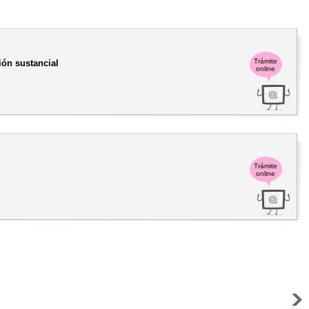
Trámite
ión sustancial
online
Trámite
online