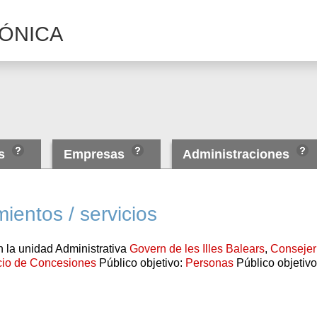
ÓNICA
as
Empresas
Administraciones
ientos / servicios
 la unidad Administrativa
Govern de les Illes Balears
,
Consejerí
cio de Concesiones
Público objetivo:
Personas
Público objetiv