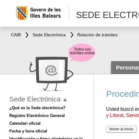
SEDE ELECTR
CAIB
Sede Electrónica
Relación de trámites
Todos sus
trámites online
Person
Procedim
Sede Electrónica
¿Qué es la Sede electrónica?
Usted buscó en
y Litoral
,
Servi
Registro Electrónico General
Calendari oficial
Volver al inicio
Fecha y hora oficial
Identificación y firma electrónica en la