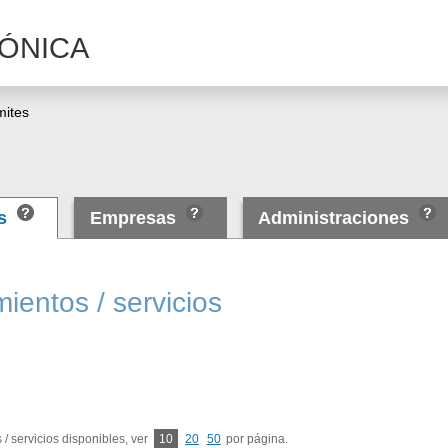
ÓNICA
mites
as
Empresas
Administraciones
ientos / servicios
/ servicios disponibles, ver
10
20
50
por página.