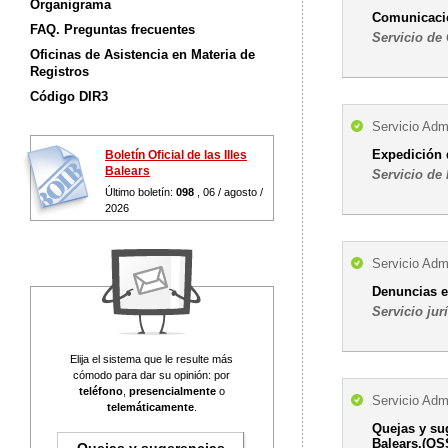
Organigrama
Comunicació
FAQ. Preguntas frecuentes
Servicio de
Oficinas de Asistencia en Materia de
Registros
Código DIR3
Servicio Admi
Expedición 
Boletín Oficial de las Illes
Balears
Servicio de
Último boletín:
098
, 06 / agosto /
2026
Servicio Admi
Denuncias e
Servicio jur
Elija el sistema que le resulte más
cómodo para dar su opinión: por
teléfono
,
presencialmente
o
Servicio Admi
telemáticamente
.
Quejas y su
Balears.(QS