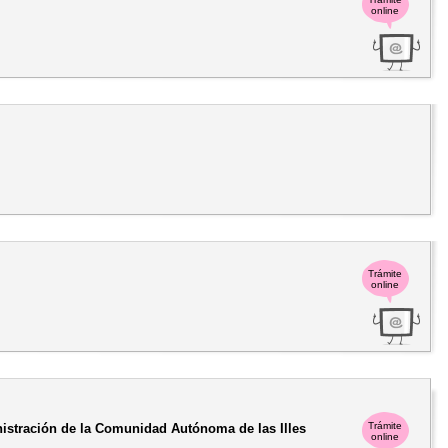
online
Trámite
online
Trámite
nistración de la Comunidad Autónoma de las Illes
online