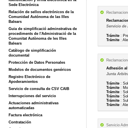
Sede Electrónica
Relación de sellos electrónicos de la
Reclamacion
Comunidad Autónoma de las Illes
Reclamacio
Balears
Servicio de
Guia de simplificació adminstrativa de
procediments de l'Administració de la
Trámite
: Pr
Comunitat Autònoma de les Illes
Trámite
: Al
Balears
Catálogo de simplificación
documental
Reclamacion
Protección de Datos Personales
Adhesión al
Modelos de documentos genéricos
Junta Arbitr
Registro Electrónico de
Apoderamientos
Trámite
: Sol
Trámite
: Mod
Servicio de consulta de CSV CAIB
Trámite
: Sol
Interrupciones del servicio
Trámite
: Sol
Trámite
: Su
Actuaciones administrativas
Trámite
: Al
automatizadas
Factura electrónica
Contratación
Servicio Admi