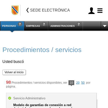
SEDE ELECTRÓNICA
PERSONAS
EMPRESAS
ADMINISTRACIONES
Procedimientos / servicios
Usted buscó
Volver al inicio
98
Procedimientos / servicios disponibles, ver
10
20
50
por
página.
Servicio Administrativo
Modelo de garantías de conexión a red