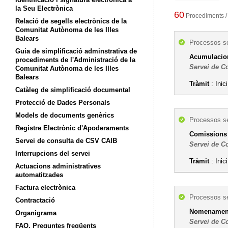
la Seu Electrònica
60
Procediments /
Relació de segells electrònics de la
Comunitat Autònoma de les Illes
Balears
Processos se
Guia de simplificació adminstrativa de
Acumulacion
procediments de l'Administració de la
Servei de C
Comunitat Autònoma de les Illes
Balears
Tràmit
: Inic
Catàleg de simplificació documental
Protecció de Dades Personals
Models de documents genèrics
Processos se
Registre Electrònic d'Apoderaments
Comissions 
Servei de consulta de CSV CAIB
Servei de C
Interrupcions del servei
Tràmit
: Inic
Actuacions administratives
automatitzades
Factura electrònica
Processos se
Contractació
Nomenament d
Organigrama
Servei de C
FAQ. Preguntes freqüents