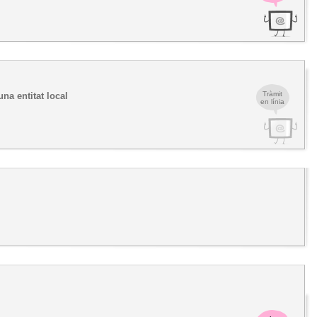
Tràmit
na entitat local
en línia