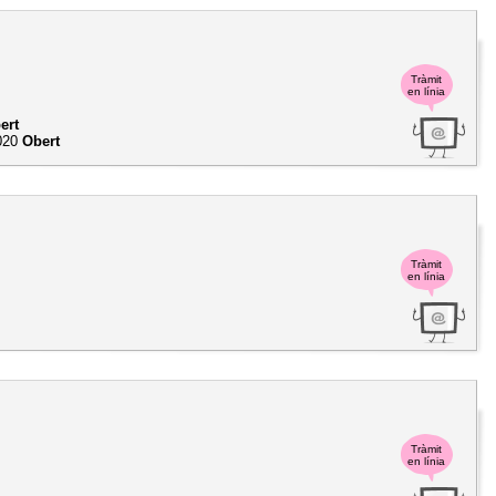
Tràmit
en línia
ert
020
Obert
Tràmit
en línia
Tràmit
en línia