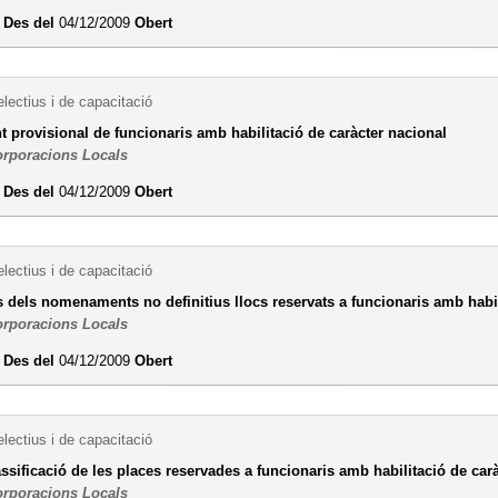
i
Des del
04/12/2009
Obert
lectius i de capacitació
provisional de funcionaris amb habilitació de caràcter nacional
orporacions Locals
i
Des del
04/12/2009
Obert
lectius i de capacitació
 dels nomenaments no definitius llocs reservats a funcionaris amb habil
orporacions Locals
i
Des del
04/12/2009
Obert
lectius i de capacitació
assificació de les places reservades a funcionaris amb habilitació de car
orporacions Locals