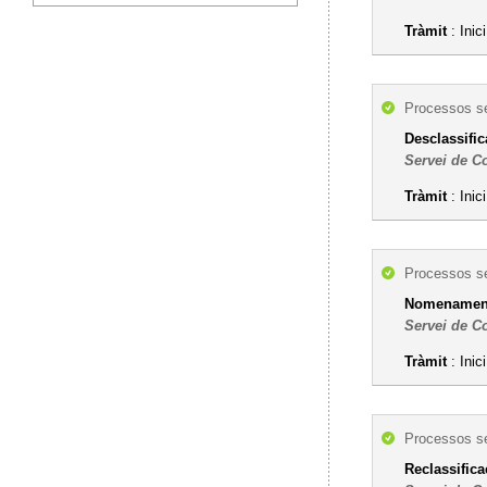
Tràmit
: Inic
Processos se
Desclassific
Servei de C
Tràmit
: Inic
Processos se
Nomenament 
Servei de C
Tràmit
: Inic
Processos se
Reclassifica