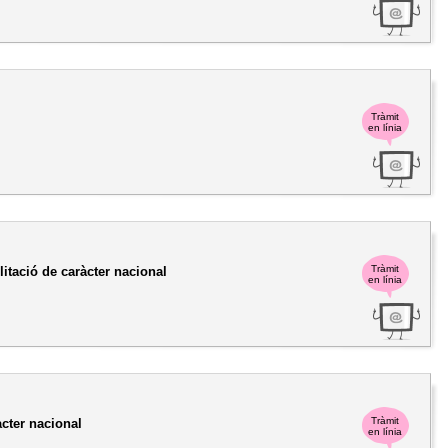
Tràmit
en línia
Tràmit
itació de caràcter nacional
en línia
Tràmit
àcter nacional
en línia