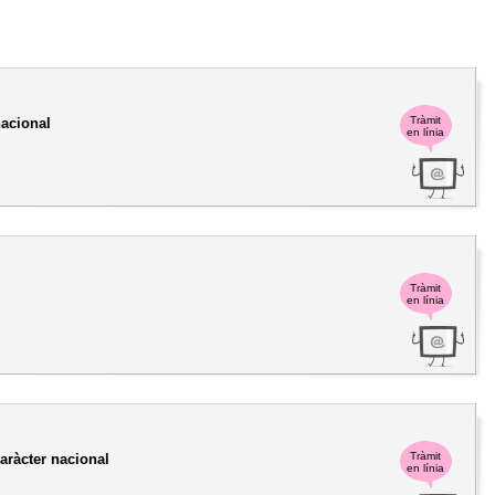
Tràmit
nacional
en línia
Tràmit
en línia
Tràmit
aràcter nacional
en línia