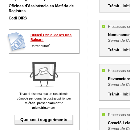
Oficines d'Assistència en Matèria de
Tràmit
: Inic
Registres
Codi DIR3
Processos se
Nomenament 
Butlletí Oficial de les Illes
Balears
Servei de C
Darrer butlletí:
Tràmit
: Inic
Processos se
Revocacions
Servei de C
Triau el sistema que us resulti més
Tràmit
: Inic
còmode per donar la vostra opinió: per
telèfon
,
presencialment
o
telemàticament
.
Processos se
Queixes i suggeriments
Creació i cl
Servei de C