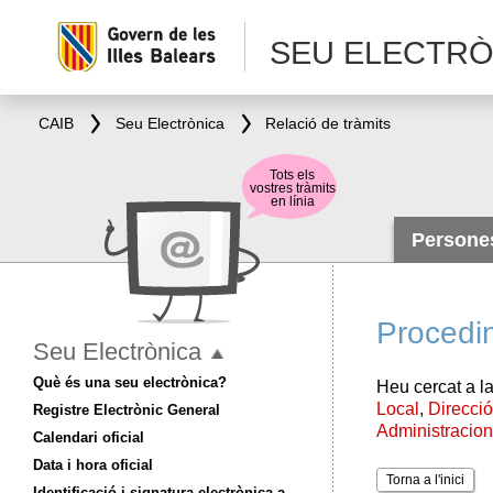
SEU ELECTRÒ
CAIB
Seu Electrònica
Relació de tràmits
Tots els
vostres tràmits
en línia
Person
Procedi
Seu Electrònica
Què és una seu electrònica?
Heu cercat a la
Local
,
Direcci
Registre Electrònic General
Administracio
Calendari oficial
Data i hora oficial
Torna a l'inici
Identificació i signatura electrònica a