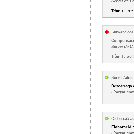
Servei de C
Tràmit
: Inic
Subvencions,
Compensació
Servei de C
Tràmit
: Sol·
Servei Admini
Descàrrega 
L'organ com
Ordenació ad
Elaboració d
L'organ com