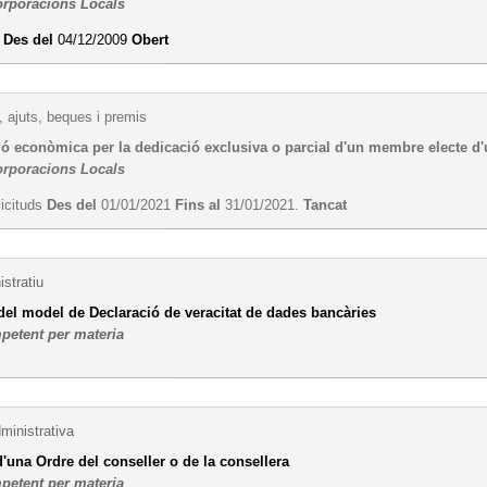
orporacions Locals
i
Des del
04/12/2009
Obert
 ajuts, beques i premis
 econòmica per la dedicació exclusiva o parcial d'un membre electe d'u
orporacions Locals
licituds
Des del
01/01/2021
Fins al
31/01/2021.
Tancat
stratiu
del model de Declaració de veracitat de dades bancàries
petent per materia
ministrativa
'una Ordre del conseller o de la consellera
petent per materia