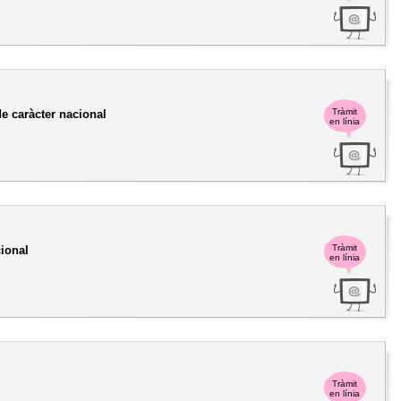
Tràmit
de caràcter nacional
en línia
Tràmit
cional
en línia
Tràmit
en línia