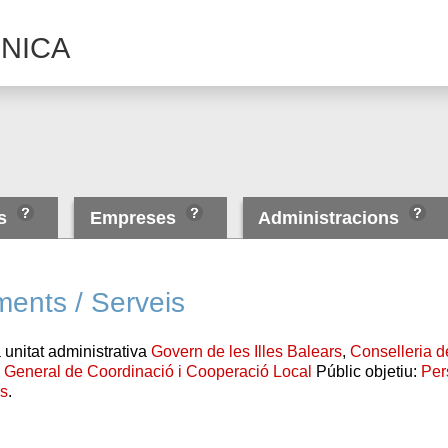
NICA
es
Empreses
Administracions
ments / Serveis
 unitat administrativa
Govern de les Illes Balears
,
Conselleria d
ó General de Coordinació i Cooperació Local
Públic objetiu:
Pe
ns
.