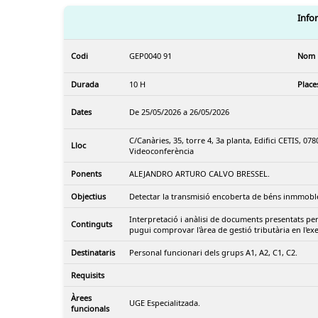
Info
Codi
GEP0040 91
Nom
Durada
10 H
Place
Dates
De 25/05/2026 a 26/05/2026
C/Canàries, 35, torre 4, 3a planta, Edifici CETIS, 078
Lloc
Videoconferència
Ponents
ALEJANDRO ARTURO CALVO BRESSEL.
Objectius
Detectar la transmisió encoberta de béns inmmobles
Interpretació i anàlisi de documents presentats per
Continguts
pugui comprovar l'àrea de gestió tributària en l'exe
Destinataris
Personal funcionari dels grups A1, A2, C1, C2.
Requisits
Àrees
UGE Especialitzada.
funcionals