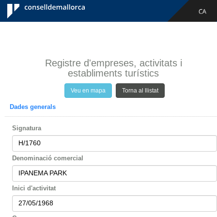
Consell de
ES
CA
Mallorca
Registre d'empreses, activitats i
establiments turístics
Veu en mapa
Torna al llistat
Dades generals
Signatura
H/1760
Denominació comercial
IPANEMA PARK
Inici d'activitat
27/05/1968